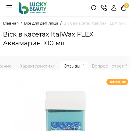
0
Главная
Все для депіляції
Віск в касетах ItalWax FLEX Аква
Віск в касетах ItalWax FLEX
Аквамарин 100 мл
0
0
сание
Характеристики
Отзывы
Вопрос - ответ
Популярний