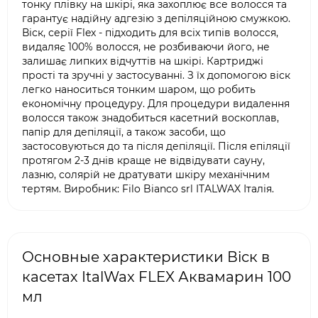
тонку плівку на шкірі, яка захоплює все волосся та
гарантує надійну адгезію з депіляційною смужкою.
Віск, серії Flex - підходить для всіх типів волосся,
видаляє 100% волосся, не розбиваючи його, не
залишає липких відчуттів на шкірі. Картриджі
прості та зручні у застосуванні. З їх допомогою віск
легко наноситься тонким шаром, що робить
економічну процедуру. Для процедури видалення
волосся також знадобиться касетний воскоплав,
папір для депіляції, а також засоби, що
застосовуються до та після депіляції. Після епіляції
протягом 2-3 днів краще не відвідувати сауну,
лазню, солярій не дратувати шкіру механічним
тертям. Виробник: Filo Bianco srl ITALWAX Італія.
Основные характеристики Віск в
касетах ItalWax FLEX Аквамарин 100
мл