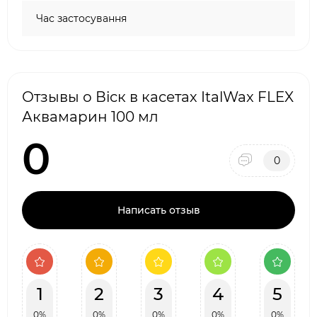
Час застосування
Отзывы о Віск в касетах ItalWax FLEX
Аквамарин 100 мл
0
0
Написать отзыв
1
2
3
4
5
0%
0%
0%
0%
0%