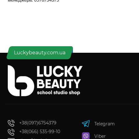
Luckybeauty.com.ua
+38(097)6754379
Telegram
+38(066) 535-99-10
Viber