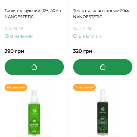
Тонік тонізуючий (12+) 50мл
Тонік с азелогліцином 50мл
NANOESTETIC
NANOESTETIC
Код: N-19
Код: N-60
В наличии
В наличии
290 грн
320 грн
Популярний
Популярний