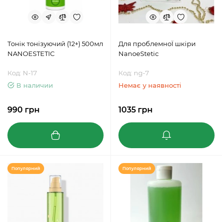
Тонік тонізуючий (12+) 500мл
Для проблемноЇ шкіри
NANOESTETIC
NanoeStetic
Код: N-17
Код: ng-7
В наличии
Немає у наявності
990 грн
1035 грн
Популярний
Популярний