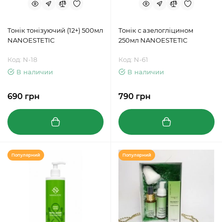
Тонік тонізуючий (12+) 500мл
Тонік с азелогліцином
NANOESTETIC
250мл NANOESTETIC
Код: N-18
Код: N-61
В наличии
В наличии
690 грн
790 грн
Популярний
Популярний