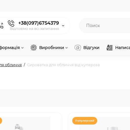
+38(097)6754379
Відповімо на всі запитання
нформація
Виробники
Відгуки
Напис
ля обличчя
Сироватка для обличчя від купероза
а
Популярний