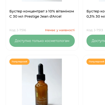
Бустер концентрат з 10% вітаміном
Бустер ко
С 30 мл Prestige Jean d'Arcel
0,3% 30 мл
Код: J-7516
Немає у наявності
Код: J-7513
Доступно только косметологам
Доступ
Популярний
Популярний