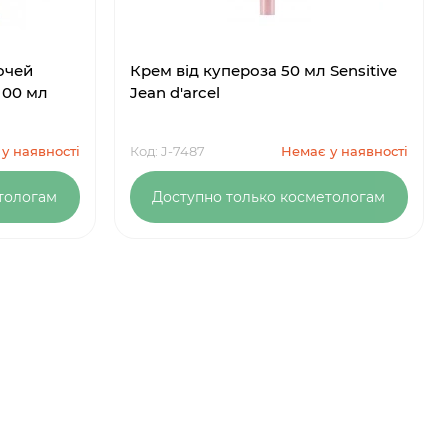
очей
Крем від купероза 50 мл Sensitive
100 мл
Jean d'arcel
у наявності
Код: J-7487
Немає у наявності
тологам
Доступно только косметологам