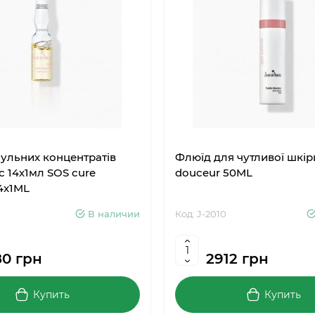
ульних концентратів
Флюїд для чутливої шкіри
с 14х1мл SOS cure
douceur 50ML
4x1ML
В наличии
Код: J-2010
80 грн
2912 грн
Купить
Купить