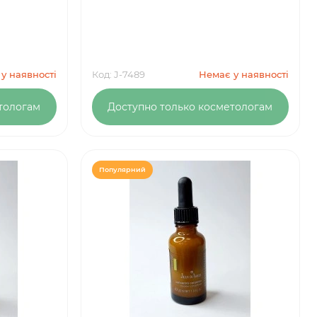
у наявності
Код: J-7489
Немає у наявності
тологам
Доступно только косметологам
Популярний