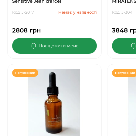
Sensitive Jean d'arcel
MIRATENSE
Код: J-2017
Немає у наявності
Код: J-304
2808 грн
3848 г
Повідомити мене
Популярний
Популярний