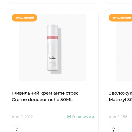
Популярний
Популярний
Живильний крем анти-стрес
Зволожую
Сrème douceur riche 50ML
Matrixyl 3
Код: J-2012
В наличии
Код: J-156