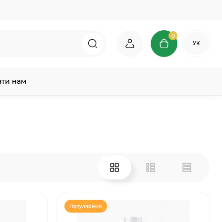
0
УК
ати нам
Популярний