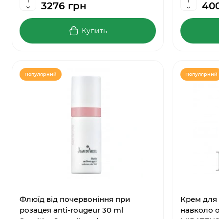
3276 грн
40
Купить
Популярний
Популярний
Флюїд від почервоніння при
Крем для 
розацея anti-rougeur 30 ml
навколо о