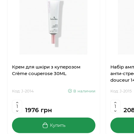
Крем для шкіри з куперозом
Набір амп
Сrème couperose 30ML
анти-стре
douceur 1
Код: J-2014
В наличии
Код: J-2015
1976 грн
20
Купить