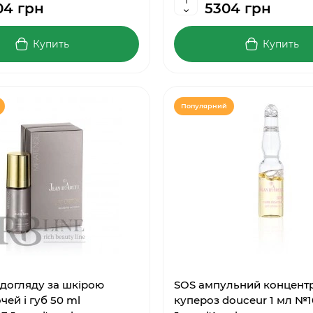
04 грн
5304 грн
Купить
Купить
Популярний
догляду за шкірою
SOS ампульний концент
чей і губ 50 ml
купероз douceur 1 мл №10