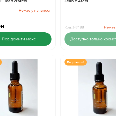
 Jean d'arcel
Jean d'Arcel
Немає у наявності
рн
Код: J-7488
Немає 
Повідомити мене
Доступно только косме
Популярний