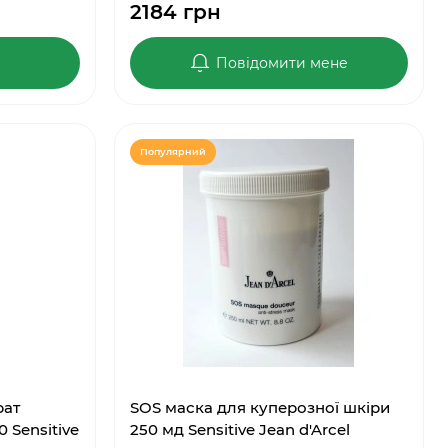
2184 грн
Повідомити мене
Популярний
рат
SOS маска для куперозної шкіри
 Sensitive
250 мд Sensitive Jean d'Arcel