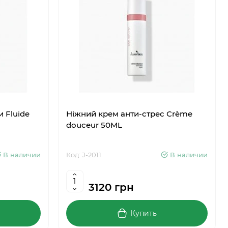
 Fluide
Ніжний крем анти-стрес Сrème
douceur 50ML
В наличии
Код: J-2011
В наличии
3120 грн
Купить