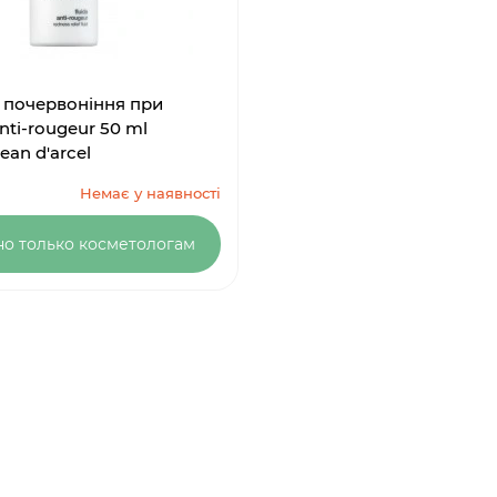
 почервоніння при
nti-rougeur 50 ml
Jean d'arcel
Немає у наявності
но только косметологам