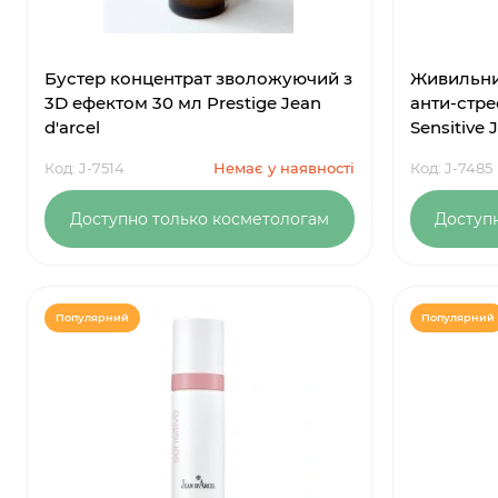
Бустер концентрат зволожуючий з
Живильни
3D ефектом 30 мл Prestige Jean
анти-стре
d'arcel
Sensitive 
Код: J-7514
Немає у наявності
Код: J-7485
Доступно только косметологам
Доступ
Популярний
Популярний