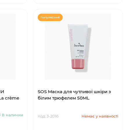
Популярний
НИ
SOS Маска для чутливої шкіри з
a crème
білим трюфелем 50ML
В наличии
Код: J-2016
Немає у наявності