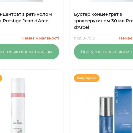
нцентрат з ретинолом
Бустер концентрат з
 Prestige Jean d'Arcel
троксерутином 30 мл Pre
d'Arcel
Немає у наявності
Код: J-7512
Немає 
но только косметологам
Доступно только косме
Популярний