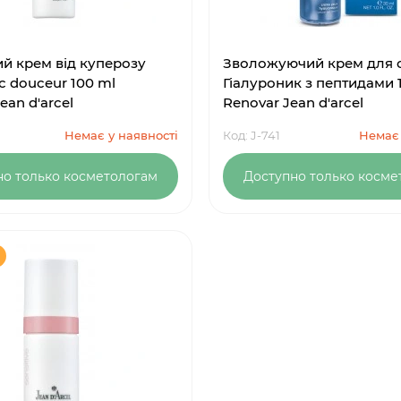
й крем від куперозу
Зволожуючий крем для 
с douceur 100 ml
Гіалуроник з пептидами 
Jean d'arcel
Renovar Jean d'arcel
Немає у наявності
Код: J-741
Немає 
но только косметологам
Доступно только косме