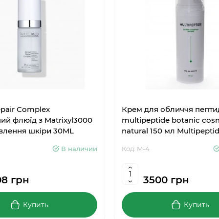
pair Complex
Крем для обличчя пепти
й флюїд з Matrixyl3000
multipeptide botanic cos
овлення шкіри 30ML
natural 150 мл Multipepti
В наличии
Код: M-4
08 грн
3500 грн
Купить
Купить