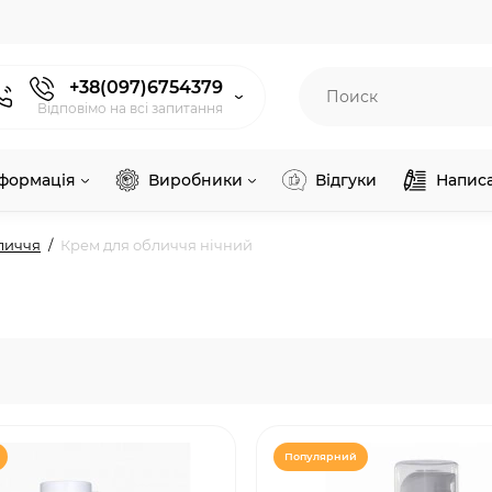
+38(097)6754379
Відповімо на всі запитання
нформація
Виробники
Відгуки
Напис
личчя
Крем для обличчя нічний
Популярний