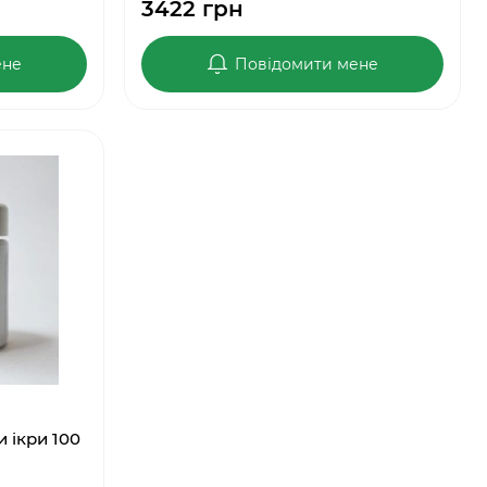
3422 грн
ене
Повідомити мене
 ікри 100