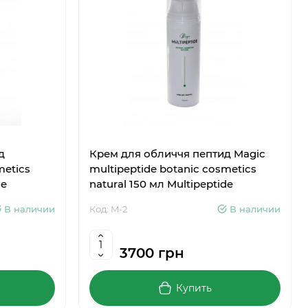
д
Крем для обличчя пептид Magic
metics
multipeptide botanic cosmetics
de
natural 150 мл Multipeptide
В наличии
Код: M-2
В наличии
3700 грн
Купить