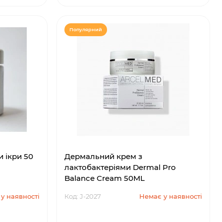
Популярний
и ікри 50
Дермальний крем з
лактобактеріями Dermal Pro
Balance Cream 50ML
у наявності
Код: J-2027
Немає у наявності