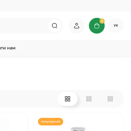
0
УК
ати нам
Популярний