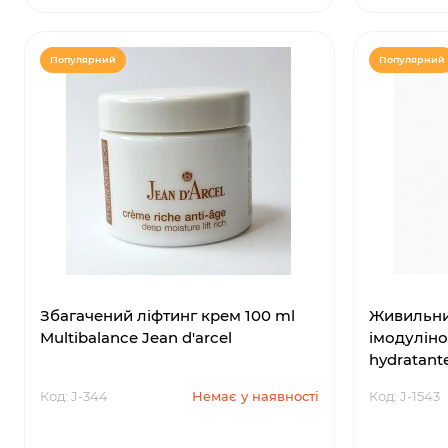
Популярний
Популярний
Збагачений ліфтинг крем 100 ml
Живильни
Multibalance Jean d'arcel
імодуліно
hydratant
Код: J-344
Немає у наявності
Код: J-1543