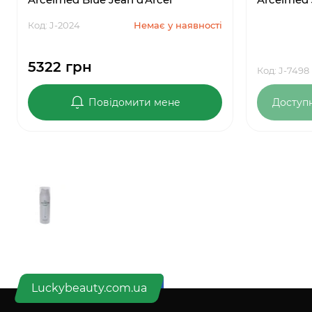
Код: J-2024
Немає у наявності
5322 грн
Код: J-7498
Повідомити мене
Доступ
Luckybeauty.com.ua