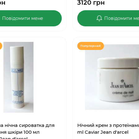
рн
3120 грн
Повідомити мене
Повідомити м
Популярний
 нічна сироватка для
Нічний крем з протеїнами
ня шкіри 100 мл
ml Caviar Jean d'arcel
Jean d'arcel