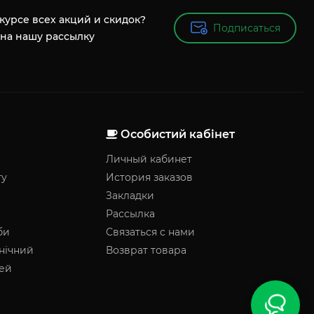
 курсе всех акций и скидок?
Подписаться
Подписаться
на нашу рассылку
Особистий кабінет
Личный кабинет
гу
История заказов
Закладки
Рассылка
би
Связаться с нами
нічний
Возврат товара
чей