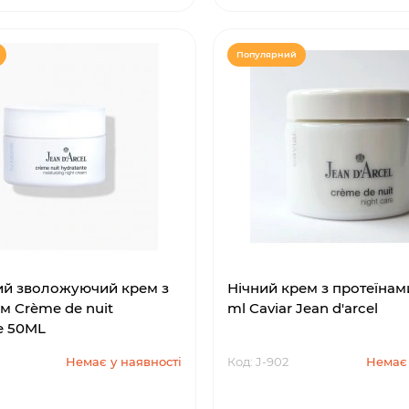
Популярний
й зволожуючий крем з
Нічний крем з протеїнам
м Crème de nuit
ml Caviar Jean d'arcel
e 50ML
Немає у наявності
Код: J-902
Немає 