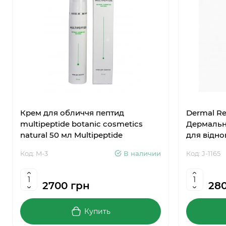
Крем для обличчя пептид
Dermal Re
multipeptide botanic cosmetics
Дермальни
natural 50 мл Multipeptide
для відн
Код: M-3
В наличии
Код: J-1165
2700 грн
28
Купить