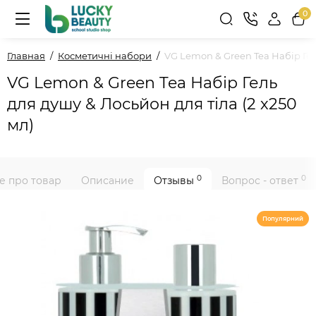
0
Главная
Косметичні набори
VG Lemon & Green Tea Набір Гель
VG Lemon & Green Tea Набір Гель
для душу & Лосьйон для тіла (2 х250
мл)
0
0
е про товар
Описание
Отзывы
Вопрос - ответ
Популярний