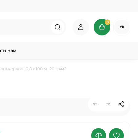
0
УК
ати нам
і червоні 0,8 х 100 м., 20 гр/м2
и