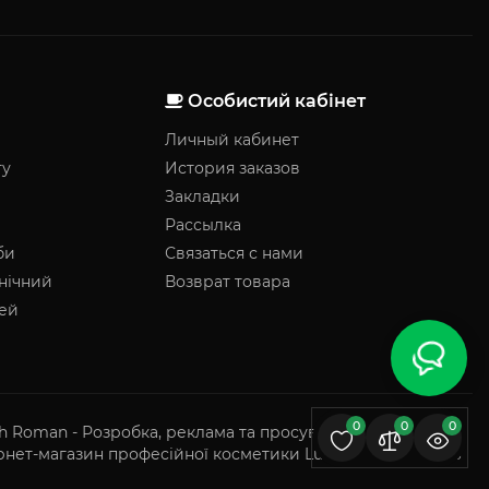
Особистий кабінет
Личный кабинет
гу
История заказов
Закладки
Рассылка
би
Связаться с нами
нічний
Возврат товара
чей
0
0
0
h Roman - Розробка, реклама та просування сайтів у ТОП
рнет-магазин професійної косметики LuckyBeauty © 2026