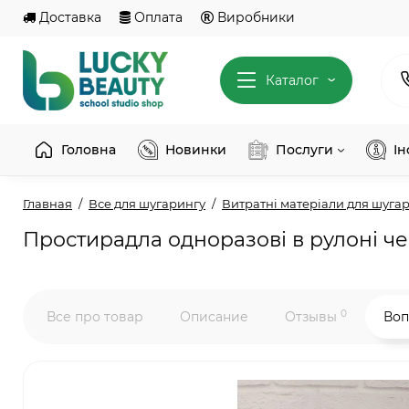
Доставка
Оплата
Виробники
Каталог
Головна
Новинки
Послуги
І
Главная
Все для шугарингу
Витратні матеріали для шуга
Простирадла одноразові в рулоні черв
0
Все про товар
Описание
Отзывы
Воп