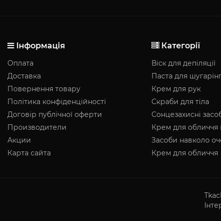
Інформація
Категорії
Оплата
Віск для депіляції
Доставка
Паста для шугарін
Повернення товару
Крем для рук
Політика конфіденційності
Скраби для тіла
Договір публічної оферти
Сонцезахисні засо
Производители
Крем для обличчя 
Акции
Засоби навколо о
Карта сайта
Крем для обличчя
Tkac
Інте