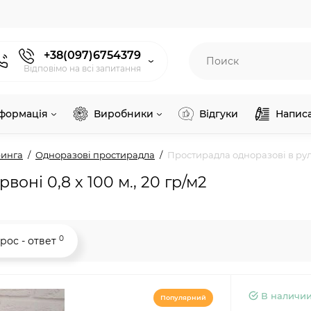
+38(097)6754379
Відповімо на всі запитання
нформація
Виробники
Відгуки
Напис
ринга
Одноразові простирадла
Простирадла одноразові в рулон
оні 0,8 х 100 м., 20 гр/м2
0
рос - ответ
В наличи
Популярний