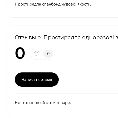
Простирадла спанбонд чудової якості .
Отзывы о Простирадла одноразові в ру
0
0
Написать отзыв
Нет отзывов об этом товаре.