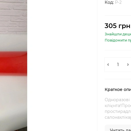
Код:
Р-2
305 грн
Знайшли деш
Повідомити п
Краткое оп
Одноразові 
клієнта!Про
простирадл
салонахліка
Читать дал