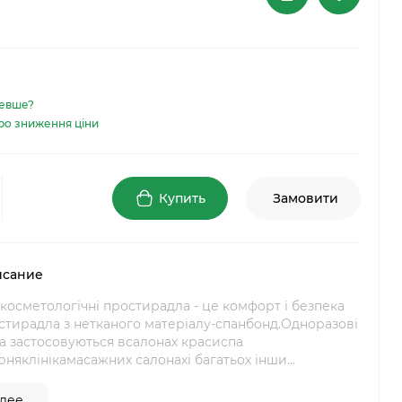
евше?
ро зниження ціни
Купить
Замовити
исание
косметологічні простирадла - це комфорт і безпека
стирадла з нетканого матеріалу-спанбонд.Одноразові
а застосовуються всалонах красиспа
рняклінікамасажних салонахі багатьох інши...
ее...