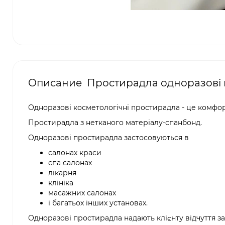
Описание Простирадла одноразові в ру
Одноразові косметологічні простирадла - це комфорт
Простирадла з нетканого матеріалу-спанбонд.
Одноразові простирадла застосовуються в
салонах краси
спа салонах
лікарня
клініка
масажних салонах
і багатьох інших установах.
Одноразові простирадла надають клієнту відчуття за