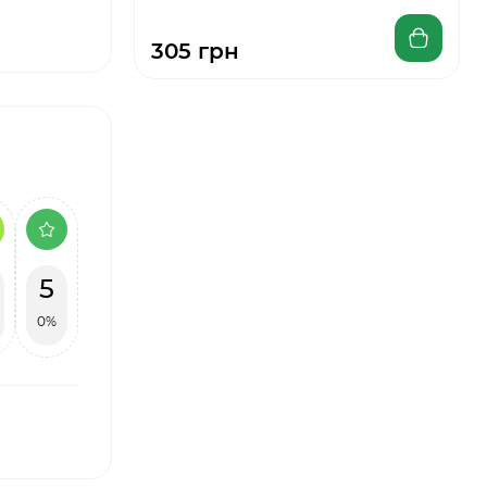
305 грн
5
0%