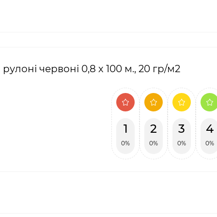
лоні червоні 0,8 х 100 м., 20 гр/м2
1
2
3
4
0%
0%
0%
0%