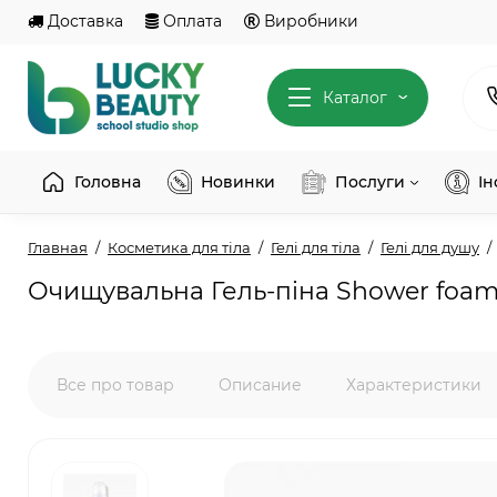
Доставка
Оплата
Виробники
Каталог
Головна
Новинки
Послуги
І
Главная
Косметика для тіла
Гелі для тіла
Гелі для душу
Очищувальна Гель-піна Shower foa
Все про товар
Описание
Характеристики