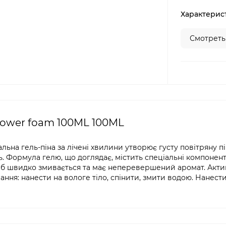
Характерис
Смотреть
ower foam 100ML 100ML
ьна гель-піна за лічені хвилини утворює густу повітряну пі
 Формула гелю, що доглядає, містить спеціальні компоненти
іб швидко змивається та має неперевершений аромат. Акт
вання: нанести на вологе тіло, спінити, змити водою. Нанести