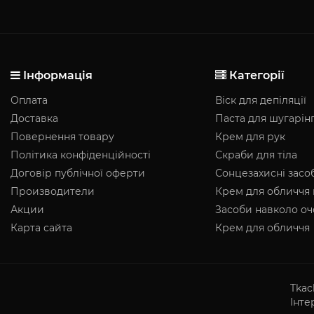
Інформація
Категорії
Оплата
Віск для депіляції
Доставка
Паста для шугарін
Повернення товару
Крем для рук
Політика конфіденційності
Скраби для тіла
Договір публічної оферти
Сонцезахисні засо
Производители
Крем для обличчя 
Акции
Засоби навколо о
Карта сайта
Крем для обличчя
Tkac
Інте