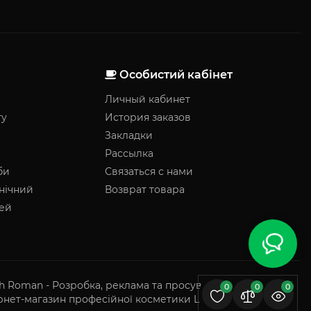
Особистий кабінет
Личный кабинет
гу
История заказов
Закладки
Рассылка
би
Связаться с нами
нічний
Возврат товара
чей
h Roman - Розробка, реклама та просування сайтів у ТОП
0
0
0
рнет-магазин професійної косметики LuckyBeauty © 2026