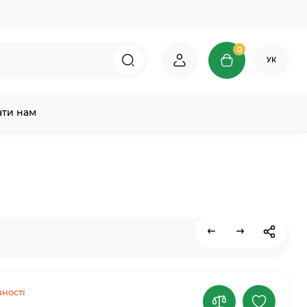
0
УК
ати нам
ності