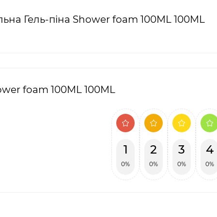
на Гель-піна Shower foam 100ML 100ML
ower foam 100ML 100ML
1
2
3
4
0%
0%
0%
0%