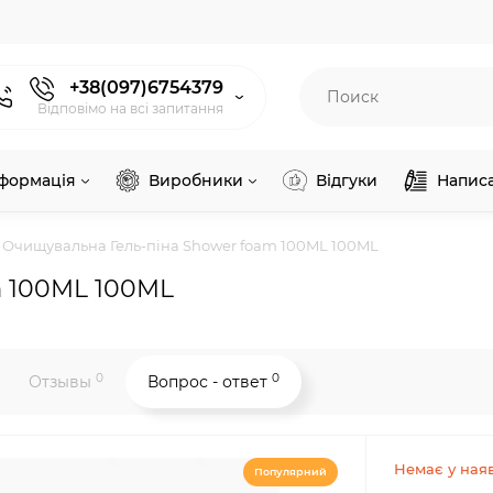
+38(097)6754379
Відповімо на всі запитання
нформація
Виробники
Відгуки
Напис
Очищувальна Гель-піна Shower foam 100ML 100ML
m 100ML 100ML
0
0
Отзывы
Вопрос - ответ
Немає у наяв
Популярний