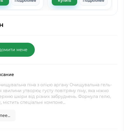
ть
Подробнее
Купить
Подробнее
Ку
н
домити мене
исание
чищувальна піна з олією аргану Очищувальна гель-
ні хвилини утворює густу повітряну піну, яка ніжно
рхню шкіри від різних забруднень. Формула гелю,
 містить спеціальні компоне...
ее...