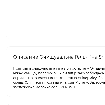
Описание Очищувальна Гель-піна Sh
Повітряна очищувальна піна з олією аргану Очищувал
ніжно очищає поверхню шкіри від різних забруднень.
сприяють зволоженню та живленню епідермісу. Зас
склад: Олія насіння соняшника, олія Аргану. Застосу
зволожуюче молочко серії VENUSTE