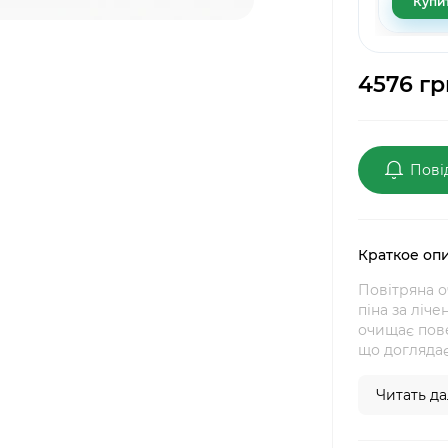
Купи
4576 гр
Пові
Краткое оп
Повітряна о
піна за ліче
очищає пове
що доглядає,
Читать дал