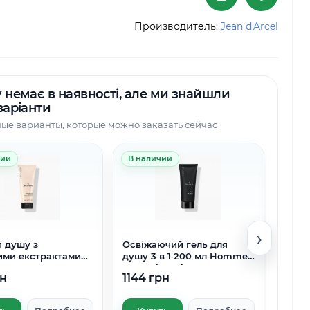
Производитель:
Jean d'Arcel
 немає в наявності, але ми знайшли
варіанти
ые варианты, которые можно заказать сейчас
чии
В наличии
В на
›
я душу з
Освіжаючий гель для
VG Bo
ими екстрактами
душу 3 в 1 200 мл Homme
душу
Venuste Jean
Jean D`arcel
рн
1144 грн
225 