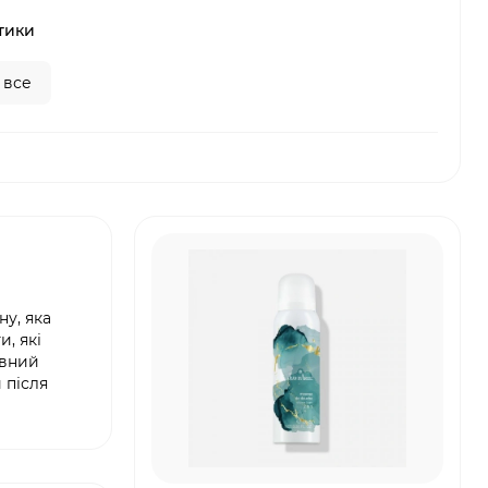
тики
 все
ну, яка
, які
ивний
 після