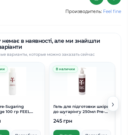
Производитель:
Feel fine
 немає в наявності, але ми знайшли
варіанти
ые варианты, которые можно заказать сейчас
чии
В наличии
В на
›
re-Sugaring
Гель для підготовки шкіри
Косм
e 100 гр FEEL
до шугарінгу 250мл Pre-
вида
Sugaring Gel FEEL FINE
250мл
н
245 грн
140 
Remo