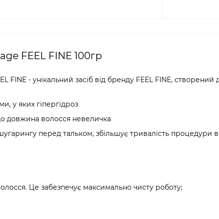
ge FEEL FINE 100гр
FINE - унікальний засіб від бренду FEEL FINE, створений д
и, у яких гіпергідроз
кщо довжина волосся невеличка
 шугарингу перед тальком, збільшує тривалість процедури в
лосся. Це забезпечує максимально чисту роботу;