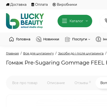
Доставка
Оплата
Виробники
Каталог
Головна
Новинки
Послуги
І
Главная
Все для шугарингу
Засоби до і після шугаринга
Гомаж Pre-Sugaring Gommage FEEL 
0
Все про товар
Описание
Отзывы
Воп