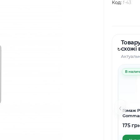
Код:
f-43
Товару
схожі 
↻
Актуальн
В нали
‹
Гомаж P
Gommag
FINE
175 гр