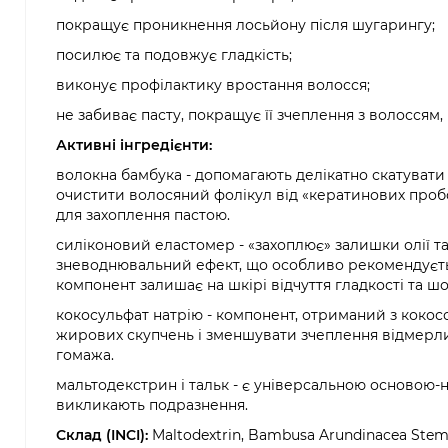
покращує проникнення лосьйону після шугарингу;
посилює та подовжує гладкість;
виконує профілактику вростання волосся;
не забиває пасту, покращує її зчеплення з волоссям
Активні інгредієнти:
волокна бамбука - допомагають делікатно скатувати 
очистити волосяний фолікул від «кератинових пробо
для захоплення пастою.
силіконовий еластомер - «захоплює» залишки олії т
зневоднювальний ефект, що особливо рекомендується
компонент залишає на шкірі відчуття гладкості та шо
кокосульфат натрію - компонент, отриманий з кокос
жирових скупчень і зменшувати зчеплення відмерли
гомажа.
мальтодекстрин і тальк - є універсальною основою-
викликають подразнення.
Склад (INCI):
Maltodextrin, Bambusa Arundinacea Stem