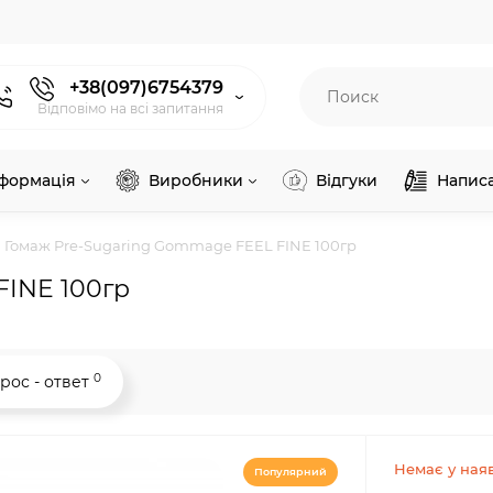
+38(097)6754379
Відповімо на всі запитання
нформація
Виробники
Відгуки
Напис
Гомаж Pre-Sugaring Gommage FEEL FINE 100гр
FINE 100гр
0
рос - ответ
Немає у наяв
Популярний