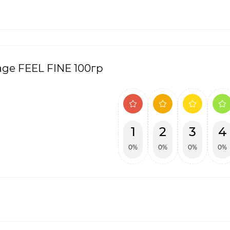
ge FEEL FINE 100гр
1
2
3
4
0%
0%
0%
0%