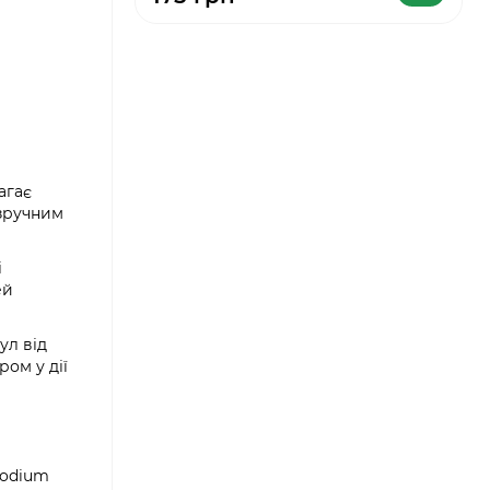
агає
 зручним
і
ей
ул від
ом у дії
Sodium