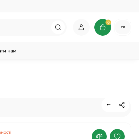
0
УК
ати нам
ності