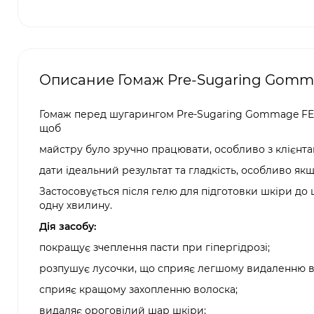
Описание Гомаж Pre-Sugaring Gomma
Гомаж перед шугарингом Pre-Sugaring Gommage FEEL 
щоб
майстру було зручно працювати, особливо з клієнтам
дати ідеальний результат та гладкість, особливо я
Застосовується після гелю для підготовки шкіри до
одну хвилину.
Дія засобу:
покращує зчеплення пасти при гіпергідрозі;
розпушує лусочки, що сприяє легшому видаленню во
сприяє кращому захопленню волоска;
видаляє ороговілий шар шкіри;