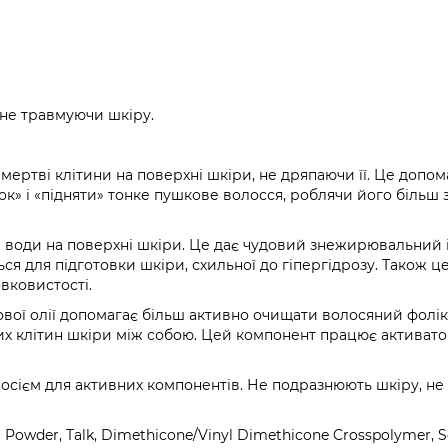
, не травмуючи шкіру.
мертві клітини на поверхні шкіри, не дряпаючи її. Це допом
к» і «підняти» тонке пушкове волосся, роблячи його більш
а води на поверхні шкіри. Це дає чудовий знежирювальний 
 для підготовки шкіри, схильної до гіпергідрозу. Також ц
вковистості.
ової олії допомагає більш активно очищати волосяний фолік
х клітин шкіри між собою. Цей компонент працює активатор
носієм для активних компонентів. Не подразнюють шкіру, не
 Powder, Talk, Dimethicone/Vinyl Dimethicone Crosspolymer, 