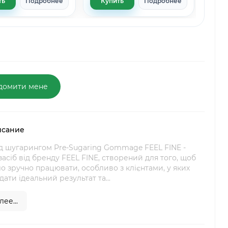
ть
Подробнее
Купить
Подробнее
Ку
домити мене
исание
д шугарингом Pre-Sugaring Gommage FEEL FINE -
засіб від бренду FEEL FINE, створений для того, щоб
о зручно працювати, особливо з клієнтами, у яких
дати ідеальний результат та...
ее...