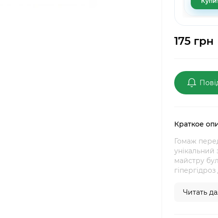
Купи
175 грн
Пові
Краткое оп
Гомаж пере
унікальний 
майстру бул
гіпергідроз 
Читать дал