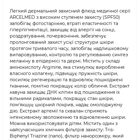
Легкий дермальний захисний флюід медичної серії
ARCELMED з високим ступенем захисту (SPF50)
запобігає фотостарінню, втраті еластичності та
гіперпігментації, захищає від алергії на сонці,
роздратування, почервоніння, забезпечує
пролонгований захист усієї структури шкіри
протягом тривалого часу, запобігає надлишковому
випаровуванню, контролю та регулюванню синтез
меланіну в епідермісі та дермі. Містить у складі
амінокислоту Arginine, яка стимулює вироблення
власного колагену, підвищує пружність шкіри,
посилює регенерацію та відновлює пошкоджені
тканини, помітно покращує колір обличчя. Екстракт
кавуна захищає ДНК клітин від пошкодження їх
вільними радикалами, покращує стан шкіри,
пом'якшує шкірний покрив, надає омолоджуючу
дію. Екстракт артемії та сквалан сприяють
інтенсивному зволоженню та відновленню шкіри.
Можна використовувати дітям. Містить один з
найсучасніших хімічних фільтрів захисту: Tris-
Biphenyl Triazine (nano), фільтр нанорозміру, який