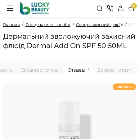
0
Главная
Сонцезахисні засоби
Cонцезахисний флюїд
Дерм
Дермальний зволожуючий захисний
флюід Dermal Add On SPF 50 50ML
0
0
сание
Характеристики
Отзывы
Вопрос - ответ
Популярний