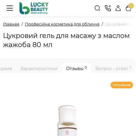
0
Главная
Професійна косметика для обличчя
Цукровий гель
Цукровий гель для масажу з маслом
жажоба 80 мл
0
0
сание
Характеристики
Отзывы
Вопрос - ответ
Популярний