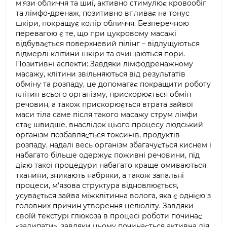
м'язи обличчя та шиї, активно стимулює кровообіг
та лімфо-дренаж, позитивно впливає на тонус
шкіри, покращує колір обличчя. Безперечною
перевагою є те, що при цукровому масажі
відбувається поверхневий пілінг – відлущуються
відмерлі клітини шкіри та очищаються пори.
Позитивні аспекти: Завдяки лімфодренажному
масажу, клітини звільняються від результатів
обміну та розпаду, це допомагає покращити роботу
клітин всього організму, прискорюється обмін
речовин, а також прискорюється втрата зайвої
маси тіла саме після такого масажу струм лімфи
стає швидше, внаслідок цього процесу людський
організм позбавляється токсинів, продуктів
розпаду, надалі весь організм збагачується киснем і
набагато більше одержує поживні речовини, під
дією такої процедури набагато краще омиваються
тканини, зникають набряки, а також запальні
процеси, м'язова структура відновлюється,
усувається зайва міжклітинна волога, яка є однією з
головних причин утворення целюліту. Завдяки
своїй текстурі глюкоза в процесі роботи починає
«залипати», завдяки цьому починається активна дія