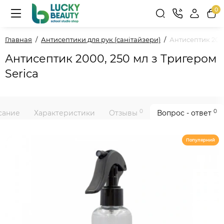
0
Главная
Антисептики для рук (санітайзери)
Антисептик 2000
Антисептик 2000, 250 мл з Тригером
Serica
0
0
сание
Характеристики
Отзывы
Вопрос - ответ
Популярний