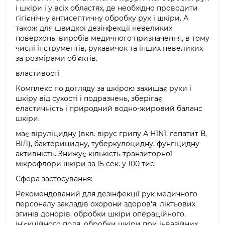
і шкіри і у всіх областях, де необхідно проводити
гігієнічну антисептичну обробку рук і шкіри. А
також для швидкої дезінфекції невеликих
поверхонь, виробів медичного призначення, в тому
числі інструментів, рукавичок та інших невеликих
за розмірами об'єктів.
властивості
Комплекс по догляду за шкірою захищає руки і
шкіру від сухості і подразнень, зберігає
еластичність і природний водно-жировий баланс
шкіри.
має віруліцидну (вкл. вірус грипу А H1N1, гепатит В,
ВІЛ), бактерицидну, туберкулоцидну, фунгіцидну
активність. Знижує кількість транзиторної
мікрофлори шкіри за 15 сек. у 100 тис.
Сфера застосування:
Рекомендований для дезінфекції рук медичного
персоналу закладів охорони здоров'я, ліктьових
згинів донорів, обробки шкіри операційного,
ін'єкційного поля, обробки шкіри при інвазійних