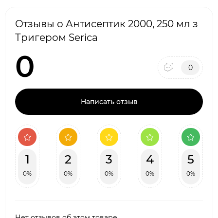
Отзывы о Антисептик 2000, 250 мл з
Тригером Serica
0
0
Написать отзыв
1
2
3
4
5
0%
0%
0%
0%
0%
Нет отзывов об этом товаре.