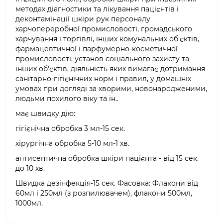
методах діагностики та лікування пацієнтів і
деконтамінації шкіри рук персоналу
харчопереробної промисловості, громадського
харчування і торгівлі, інших комунальних об'єктів,
фармацевтичної і парфумерно-косметичної
промисловості, установ соціального захисту та
інших об'єктів, діяльність яких вимагає дотримання
санітарно-гігієнічних норм і правил, у домашніх
умовах при догляді за хворими, новонародженими,
людьми похилого віку та ін..
має швидку дію:
гігієнічна обробка 3 мл-15 сек.
хірургічна обробка 5-10 мл-1 хв.
антисептична обробка шкіри пацієнта - від 15 сек.
до 10 хв.
Швидка дезінфекція-15 сек. Фасовка: Флакони від
60мл і 250мл (з розпилювачем), флакони 500мл,
1000мл.